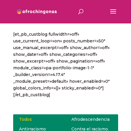
[et_pb_custblog fullwidth=»off»
use_current_loop=»on» posts_number=»50″
use_manual_excerpt=»off» show_author=»off»
show_date=»off» show_categories=»off»
show_excerpt=»off» show_pagination=»off»
module_class=»pa-portfolio-image-1-1″
_builder_version=»4.17.4″
_module_preset=»default» hover_enabled=»0″
global_colors_info=»{}» sticky_enabled=»0″]
[/et_pb_custblog]
Todos
Afrodescendencia
Antirracismo
Contra el racismo.