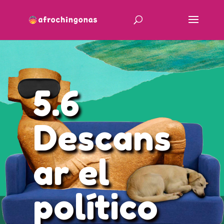
5.6
Descans
ar el
político