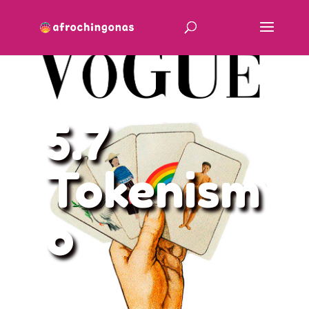
5.7
Tokenism
o