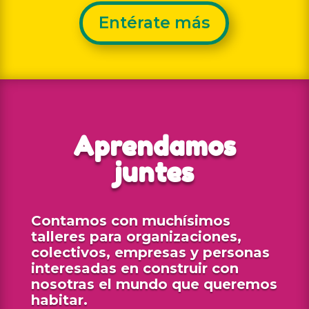
Entérate más
Aprendamos
juntes
Contamos con muchísimos
talleres para organizaciones,
colectivos, empresas y personas
interesadas en construir con
nosotras el mundo que queremos
habitar.