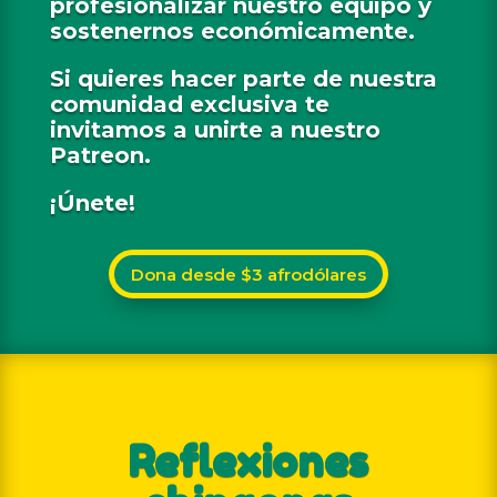
profesionalizar nuestro equipo y
sostenernos económicamente.
Si quieres hacer parte de nuestra
comunidad exclusiva te
invitamos a unirte a nuestro
Patreon.
¡Únete!
Dona desde $3 afrodólares
Reflexiones