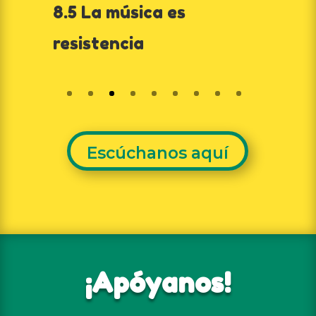
8.5 La música es
8
resistencia
e
Escúchanos aquí
¡Apóyanos!