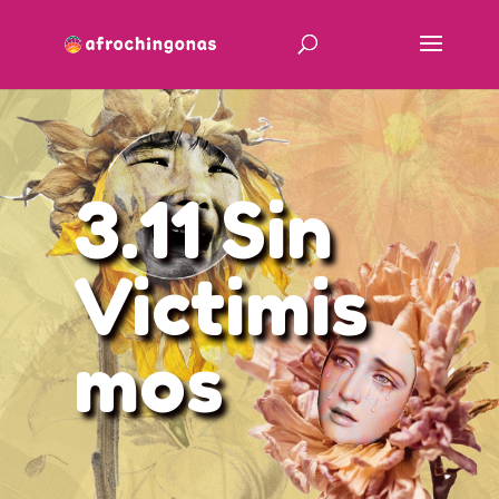
3.11 Sin
Victimis
mos