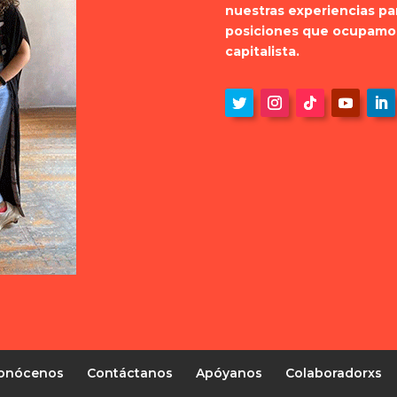
nuestras experiencias par
posiciones que ocupamos e
capitalista.
onócenos
Contáctanos
Apóyanos
Colaboradorxs