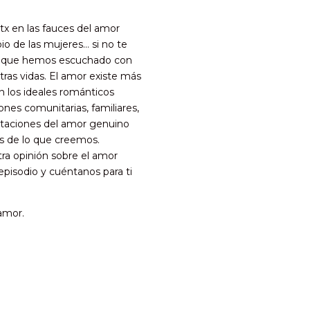
tx en las fauces del amor
io de las mujeres… si no te
es que hemos escuchado con
tras vidas. El amor existe más
én los ideales románticos
ones comunitarias, familiares,
staciones del amor genuino
as de lo que creemos.
a opinión sobre el amor
episodio y cuéntanos para ti
amor.