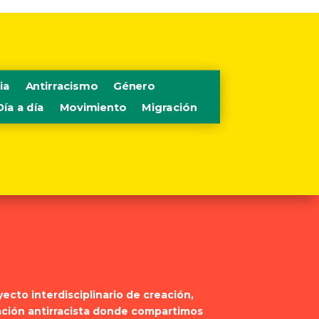
ia
Antirracismo
Género
Día a día
Movimiento
Migración
cto interdisciplinario de creación,
ación antirracista donde compartimos