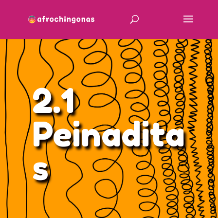
2.1
Peinadita
s