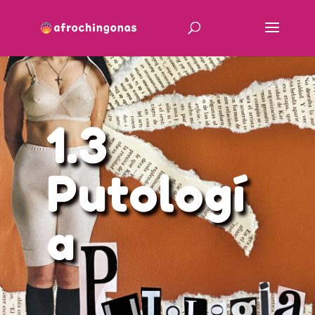
1.3
Putologí
a