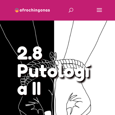
2.8
Putologí
a II