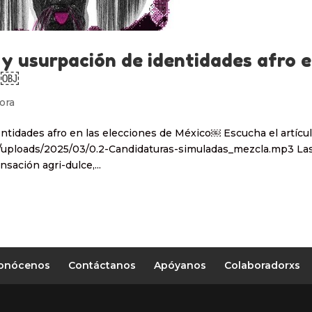
y usurpación de identidades afro 
co￼
ora
ntidades afro en las elecciones de México￼ Escucha el artícu
/uploads/2025/03/0.2-Candidaturas-simuladas_mezcla.mp3 La
ación agri-dulce,...
onócenos
Contáctanos
Apóyanos
Colaboradorxs