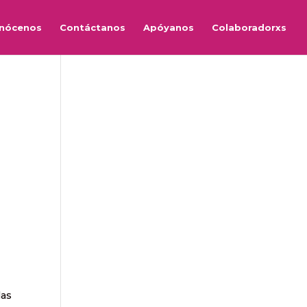
nócenos
Contáctanos
Apóyanos
Colaboradorxs
las