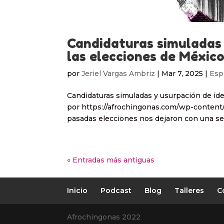
Candidaturas simuladas 
las elecciones de Méxi
por
Jeriel Vargas Ambriz
|
Mar 7, 2025
|
Esp
Candidaturas simuladas y usurpación de ide
por https://afrochingonas.com/wp-content
pasadas elecciones nos dejaron con una sens
« Entradas más antiguas
Inicio
Podcast
Blog
Talleres
C
Afrochingonas 2022