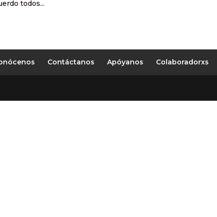
uerdo todos...
onócenos
Contáctanos
Apóyanos
Colaboradorxs