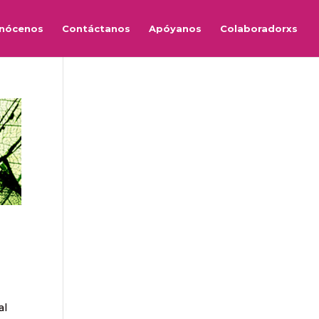
nócenos
Contáctanos
Apóyanos
Colaboradorxs
al