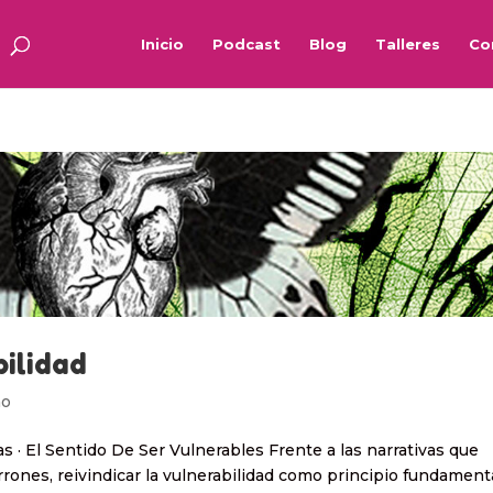
Inicio
Podcast
Blog
Talleres
Co
bilidad
mo
as · El Sentido De Ser Vulnerables Frente a las narrativas que
nes, reivindicar la vulnerabilidad como principio fundament