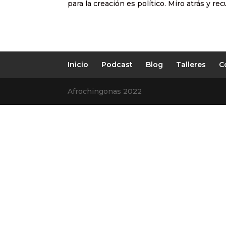
para la creación es político. Miro atrás y rec
Inicio
Podcast
Blog
Talleres
C
Afrochingonas 2022