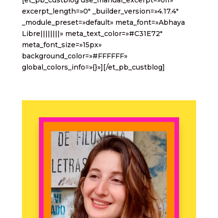
excerpt_length=»0″ _builder_version=»4.17.4″
_module_preset=»default» meta_font=»Abhaya
Libre||||||||» meta_text_color=»#C31E72″
meta_font_size=»15px»
background_color=»#FFFFFF»
global_colors_info=»{}»][/et_pb_custblog]