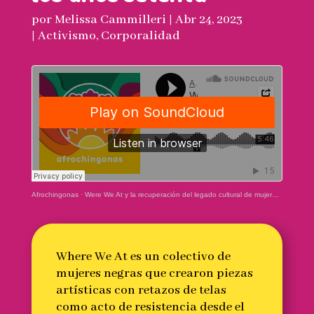
por
Melissa Cammilleri
|
Abr 24, 2023
|
Activismo
,
Corporalidad
Afrochingonas
·
Were We At y la recuperación del legado cultural de mujeres negras en los años setenta
Where We At es un colectivo de
mujeres negras que crearon piezas
artísticas con retazos de telas
como acto de resistencia desde el