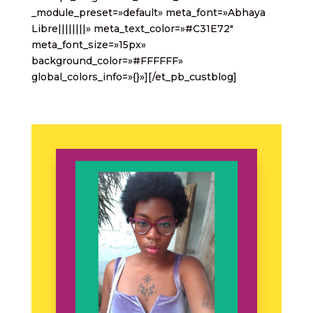
_module_preset=»default» meta_font=»Abhaya
Libre||||||||» meta_text_color=»#C31E72″
meta_font_size=»15px»
background_color=»#FFFFFF»
global_colors_info=»{}»][/et_pb_custblog]