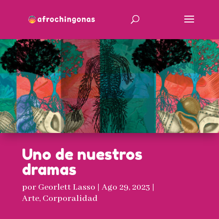
Uno de nuestros
dramas
por
Georlett Lasso
|
Ago 29, 2023
|
Arte
,
Corporalidad