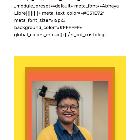
_module_preset=»default» meta_font=»Abhaya
Libre||||||||» meta_text_color=»#C31E72″
meta_font_size=»15px»
background_color=»#FFFFFF»
global_colors_info=»{}»][/et_pb_custblog]