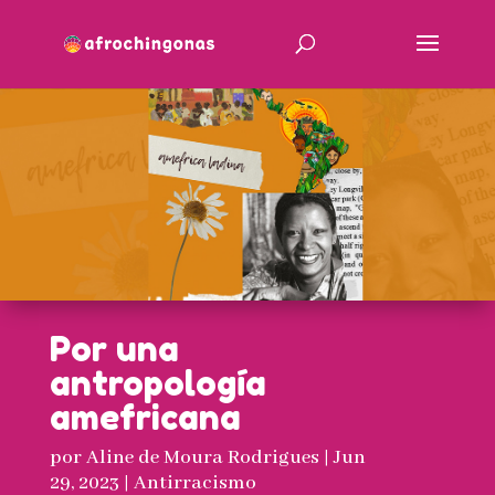
Por una
antropología
amefricana
por
Aline de Moura Rodrigues
|
Jun
29, 2023
|
Antirracismo