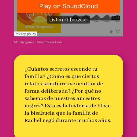
Afrochingonas
·
Alarido Para Elisa
¿Cuántos secretos esconde tu
familia? ¿Cómo es que ciertos
relatos familiares se ocultan de
forma deliberada? ¿Por qué no
sabemos de nuestres ancestres
negres? Esta es la historia de Elisa,
la bisabuela que la familia de
Rachel negó durante muchos años.