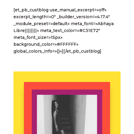
[et_pb_custblog use_manual_excerpt=»off»
excerpt_length=»0″ _builder_version=»4.17.4″
_module_preset=»default» meta_font=»Abhaya
Libre||||||||» meta_text_color=»#C31E72″
meta_font_size=»15px»
background_color=»#FFFFFF»
global_colors_info=»{}»][/et_pb_custblog]