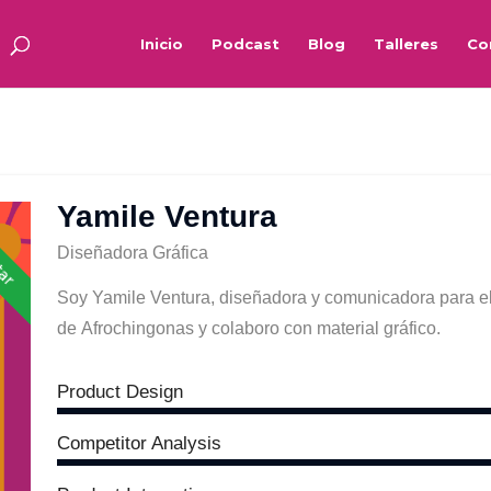
Inicio
Podcast
Blog
Talleres
Co
Yamile Ventura
tar
Diseñadora Gráfica
Soy Yamile Ventura, diseñadora y comunicadora para el
de Afrochingonas y colaboro con material gráfico.
Product Design
Competitor Analysis