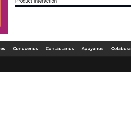
Product Interaction
res
Conócenos
Contáctanos
Apóyanos
Colabora