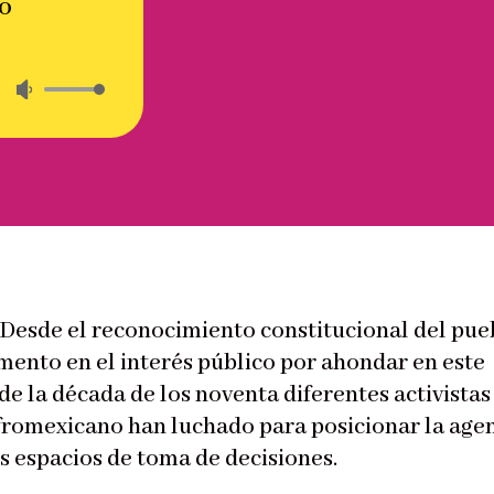
o
Utiliza
las
teclas
de
flecha
arriba/abajo
para
aumentar
o
disminuir
 Desde el reconocimiento constitucional del pue
el
mento en el interés público por ahondar en este
volumen.
de la década de los noventa diferentes activistas
fromexicano han luchado para posicionar la age
s espacios de toma de decisiones.