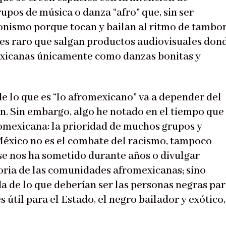
rupos de música o danza “afro” que, sin ser
onismo porque tocan y bailan al ritmo de tambo
 es raro que salgan productos audiovisuales don
exicanas únicamente como danzas bonitas y
e lo que es “lo afromexicano” va a depender del
ón. Sin embargo, algo he notado en el tiempo que
romexicana: la prioridad de muchos grupos y
México no es el combate del racismo, tampoco
 se nos ha sometido durante años o divulgar
oria de las comunidades afromexicanas; sino
de lo que deberían ser las personas negras pa
s útil para el Estado, el negro bailador y exótico,