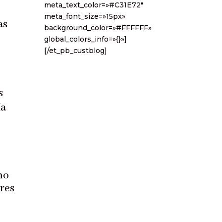
meta_text_color=»#C31E72″
meta_font_size=»15px»
as
background_color=»#FFFFFF»
global_colors_info=»{}»]
[/et_pb_custblog]
s
ía
mo
eres