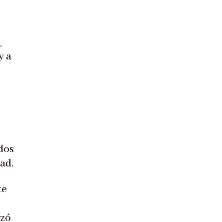
.
y a
odos
ad.
te
izó