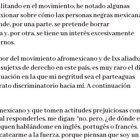
ilitando en el movimiento, he notado algunas
exionar sobre cómo las personas negras mexican
de, por una parte, se pretende borrar
y, por otra, se tiene un interés excesivamente
rnos.
abor del movimiento afromexicano y de lxs aliadx
ujetxs de derecho en este país, es muy raro el d
uación en la que mi negritud sea el parteaguas
rato discriminatorio hacia mí. A continuación
 mexicano y que tomen actitudes prejuiciosas co
l responderles, me digan: “no, pero, ¿de dónde 
rquen hablándome en inglés, portugés o francés.
catearme a la fuerza, porque piensan que soy un