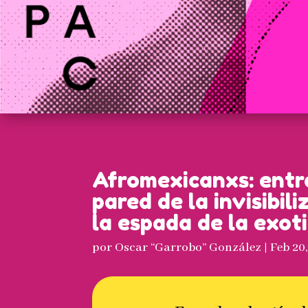
Afromexicanxs: entr
pared de la invisibili
la espada de la exot
por
Oscar “Garrobo” González
|
Feb 20