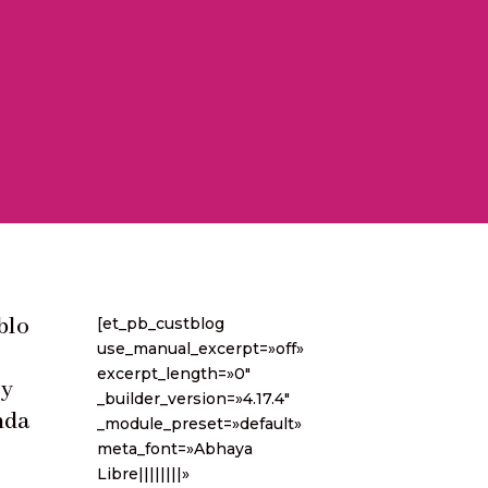
blo
[et_pb_custblog
use_manual_excerpt=»off»
excerpt_length=»0″
 y
_builder_version=»4.17.4″
nda
_module_preset=»default»
meta_font=»Abhaya
Libre||||||||»