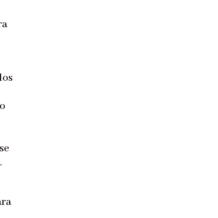
ra
los
do
ose
.
ara