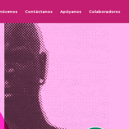
nócenos
Contáctanos
Apóyanos
Colaboradorxs