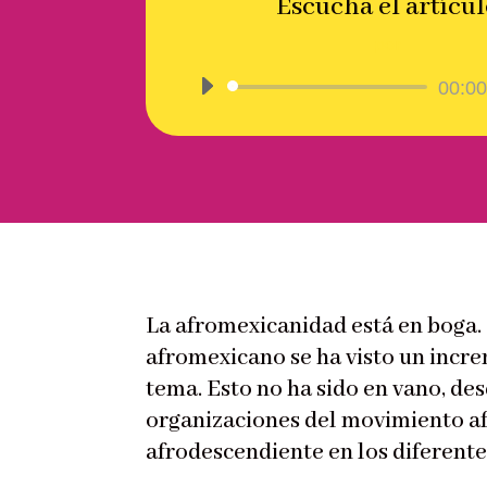
Escucha el artícul
por
Reproductor
00:00
de
audio
La afromexicanidad está en boga.
afromexicano se ha visto un incre
tema. Esto no ha sido en vano, des
organizaciones del movimiento a
afrodescendiente en los diferente